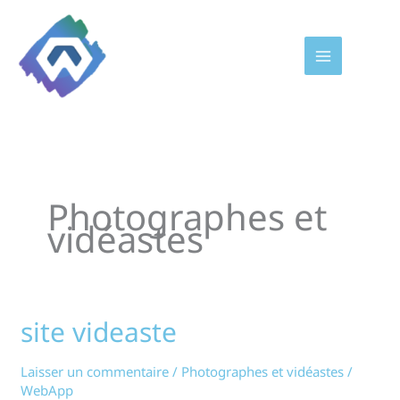
Aller
au
contenu
Photographes et
vidéastes
site videaste
site
videaste
Laisser un commentaire
/
Photographes et vidéastes
/
WebApp