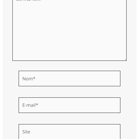
ici…
Nom*
E-
mail*
Site