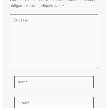
obligatoires sont indiqués avec
*
Écrivez
ici…
Nom*
E-
mail*