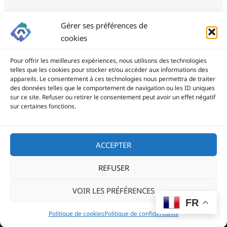
Gérer ses préférences de
cookies
Pour offrir les meilleures expériences, nous utilisons des technologies
telles que les cookies pour stocker et/ou accéder aux informations des
appareils. Le consentement à ces technologies nous permettra de traiter
des données telles que le comportement de navigation ou les ID uniques
ProSite - 06 85 94 34 21
sur ce site. Refuser ou retirer le consentement peut avoir un effet négatif
prositegestion@gmail.com
sur certaines fonctions.
Copyright © 2026
ACCEPTER
REFUSER
Politique de confidentialité
VOIR LES PRÉFÉRENCES
Politique de cookies (UE)
FR
Blog
Politique de cookies
Politique de confidentialité