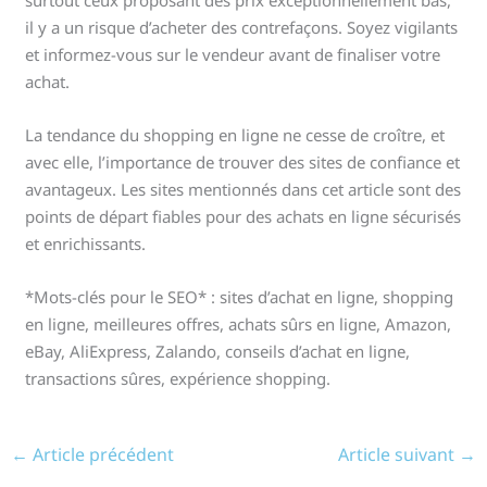
il y a un risque d’acheter des contrefaçons. Soyez vigilants
et informez-vous sur le vendeur avant de finaliser votre
achat.
La tendance du shopping en ligne ne cesse de croître, et
avec elle, l’importance de trouver des sites de confiance et
avantageux. Les sites mentionnés dans cet article sont des
points de départ fiables pour des achats en ligne sécurisés
et enrichissants.
*Mots-clés pour le SEO* : sites d’achat en ligne, shopping
en ligne, meilleures offres, achats sûrs en ligne, Amazon,
eBay, AliExpress, Zalando, conseils d’achat en ligne,
transactions sûres, expérience shopping.
←
Article précédent
Article suivant
→