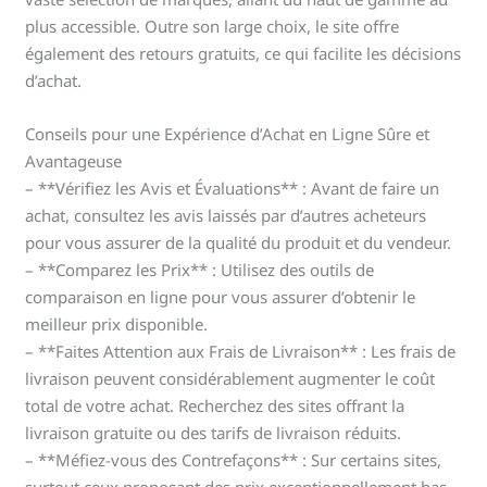
plus accessible. Outre son large choix, le site offre
également des retours gratuits, ce qui facilite les décisions
d’achat.
Conseils pour une Expérience d’Achat en Ligne Sûre et
Avantageuse
– **Vérifiez les Avis et Évaluations** : Avant de faire un
achat, consultez les avis laissés par d’autres acheteurs
pour vous assurer de la qualité du produit et du vendeur.
– **Comparez les Prix** : Utilisez des outils de
comparaison en ligne pour vous assurer d’obtenir le
meilleur prix disponible.
– **Faites Attention aux Frais de Livraison** : Les frais de
livraison peuvent considérablement augmenter le coût
total de votre achat. Recherchez des sites offrant la
livraison gratuite ou des tarifs de livraison réduits.
– **Méfiez-vous des Contrefaçons** : Sur certains sites,
surtout ceux proposant des prix exceptionnellement bas,