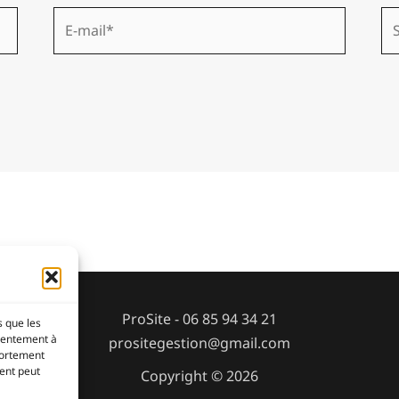
E-
Sit
mail*
ProSite - 06 85 94 34 21
s que les
nsentement à
prositegestion@gmail.com
portement
ment peut
Copyright © 2026