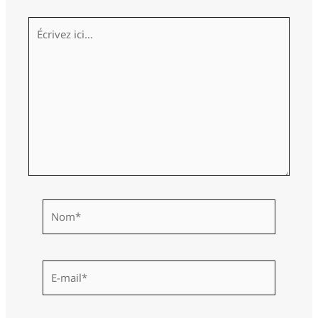
Écrivez
ici…
Nom*
E-
mail*