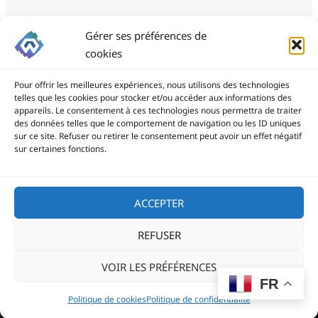
Gérer ses préférences de
cookies
Pour offrir les meilleures expériences, nous utilisons des technologies
telles que les cookies pour stocker et/ou accéder aux informations des
appareils. Le consentement à ces technologies nous permettra de traiter
des données telles que le comportement de navigation ou les ID uniques
ProSite - 06 85 94 34 21
sur ce site. Refuser ou retirer le consentement peut avoir un effet négatif
prositegestion@gmail.com
sur certaines fonctions.
Copyright © 2026
ACCEPTER
REFUSER
Politique de confidentialité
VOIR LES PRÉFÉRENCES
Politique de cookies (UE)
FR
Blog
Politique de cookies
Politique de confidentialité