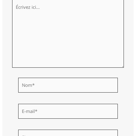
Écrivez
ici…
Nom*
E-
mail*
Site