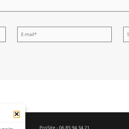
E-
Sit
mail*
ProSite - 06 85 94 34 21
s que les