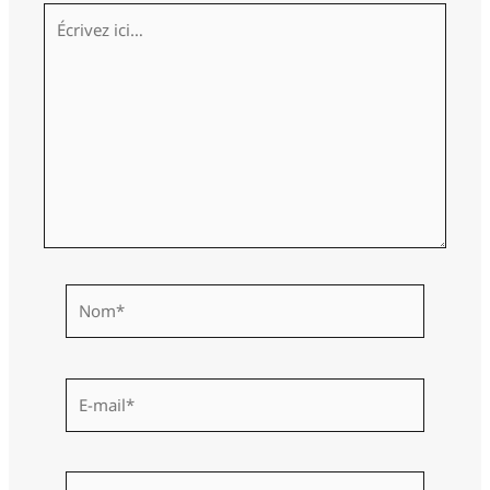
Écrivez
ici…
Nom*
E-
mail*
Site