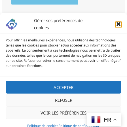
Gérer ses préférences de
cookies
Pour offrir les meilleures expériences, nous utilisons des technologies
telles que les cookies pour stocker et/ou accéder aux informations des
appareils. Le consentement à ces technologies nous permettra de traiter
des données telles que le comportement de navigation ou les ID uniques
ProSite - 06 85 94 34 21
sur ce site. Refuser ou retirer le consentement peut avoir un effet négatif
prositegestion@gmail.com
sur certaines fonctions.
Copyright © 2026
ACCEPTER
REFUSER
Politique de confidentialité
VOIR LES PRÉFÉRENCES
Politique de cookies (UE)
FR
Blog
Politique de cookies
Politique de confidentialité