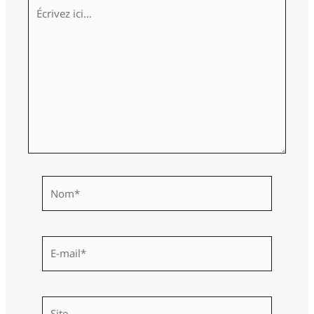
Écrivez
ici…
Nom*
E-
mail*
Site