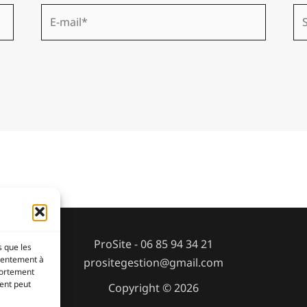
E-
Sit
mail*
ProSite - 06 85 94 34 21
s que les
nsentement à
prositegestion@gmail.com
portement
ment peut
Copyright © 2026