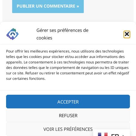
Gérer ses préférences de
cookies
Pour offrir les meilleures expériences, nous utilisons des technologies
telles que les cookies pour stocker et/ou accéder aux informations des
appareils. Le consentement à ces technologies nous permettra de traiter
des données telles que le comportement de navigation ou les ID uniques
ProSite - 06 85 94 34 21
sur ce site. Refuser ou retirer le consentement peut avoir un effet négatif
prositegestion@gmail.com
sur certaines fonctions.
Copyright © 2026
ACCEPTER
REFUSER
Politique de confidentialité
VOIR LES PRÉFÉRENCES
Politique de cookies (UE)