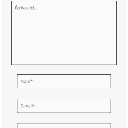
Écrivez
ici…
Nom*
E-
mail*
Site