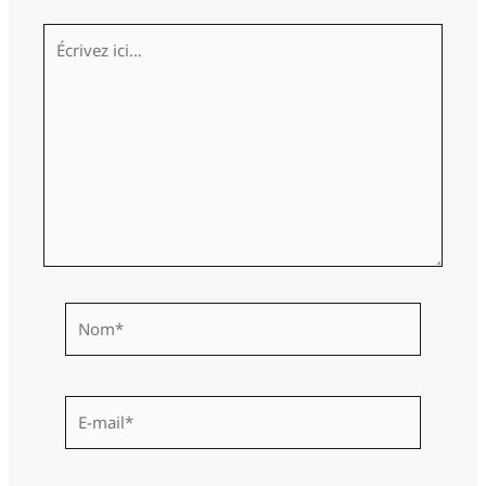
Écrivez
ici…
Nom*
E-
mail*