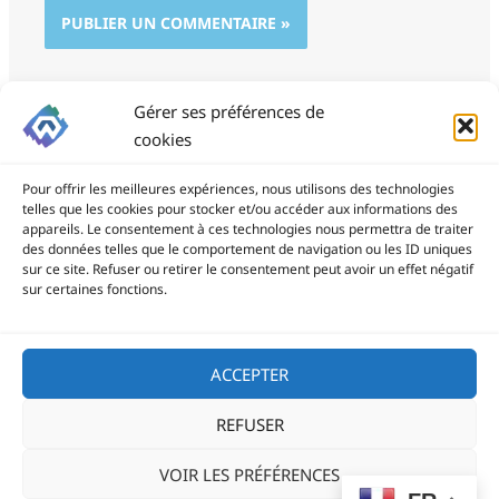
Gérer ses préférences de
cookies
Pour offrir les meilleures expériences, nous utilisons des technologies
telles que les cookies pour stocker et/ou accéder aux informations des
appareils. Le consentement à ces technologies nous permettra de traiter
des données telles que le comportement de navigation ou les ID uniques
ProSite - 06 85 94 34 21
sur ce site. Refuser ou retirer le consentement peut avoir un effet négatif
prositegestion@gmail.com
sur certaines fonctions.
Copyright © 2026
ACCEPTER
REFUSER
Politique de confidentialité
VOIR LES PRÉFÉRENCES
Politique de cookies (UE)