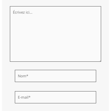
Écrivez
ici…
Nom*
E-
mail*