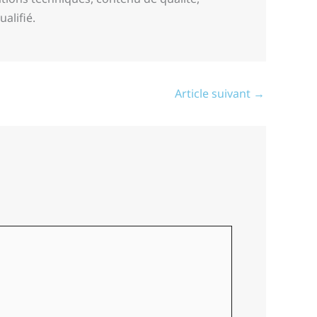
alifié.
Article suivant
→